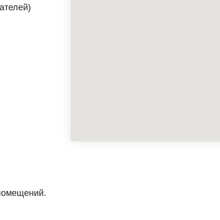
тателей)
 помещений.