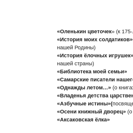
«Оленькин цветочек
» (к 175
«История моих солдатиков»
нашей Родины)
«История ёлочных игрушек
нашей страны)
«Библиотека моей семьи»
«Самарские писатели нашег
«Однажды летом…»
(о книг
«Владенья детства царств
«Азбучные истины»(
посвяще
«Осени книжный дворец»
(о
«Аксаковская ёлка»