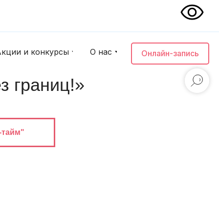
Акции и конкурсы
О нас
Онлайн-запись
з границ!»
-тайм"