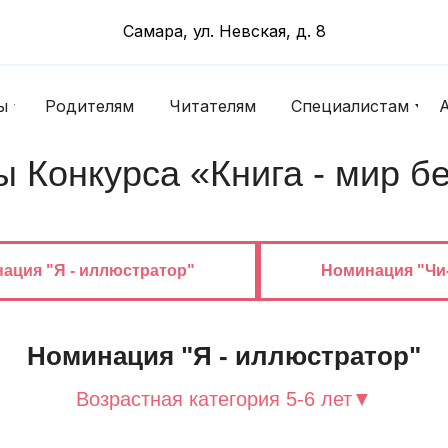
Самара, ул. Невская, д. 8
ы
Родителям
Читателям
Специалистам
ы Конкурса «Книга - мир бе
ация "Я - иллюстратор"
Номинация "Чи
Номинация "Я - иллюстратор"
Возрастная категория 5-6 лет▼