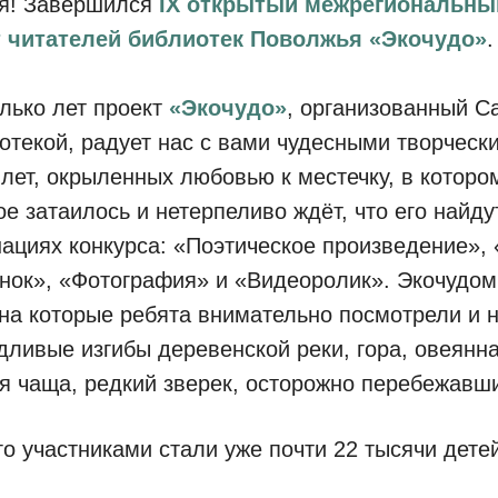
я! Завершился
IX открытый межрегиональный
т читателей библиотек Поволжья «Экочудо»
.
лько лет проект
«Экочудо»
, организованный С
отекой, радует нас с вами чудесными творчески
 лет, окрыленных любовью к местечку, в котором
ое затаилось и нетерпеливо ждёт, что его найду
ациях конкурса: «Поэтическое произведение»,
нок», «Фотография» и «Видеоролик». Экочудом
 на которые ребята внимательно посмотрели и н
дливые изгибы деревенской реки, гора, овеянн
я чаща, редкий зверек, осторожно перебежавши
го участниками стали уже почти 22 тысячи дете