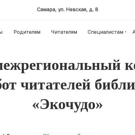
Самара, ул. Невская, д. 8
ы
Родителям
Читателям
Специалистам
межрегиональный ко
бот читателей библ
«Экочудо»