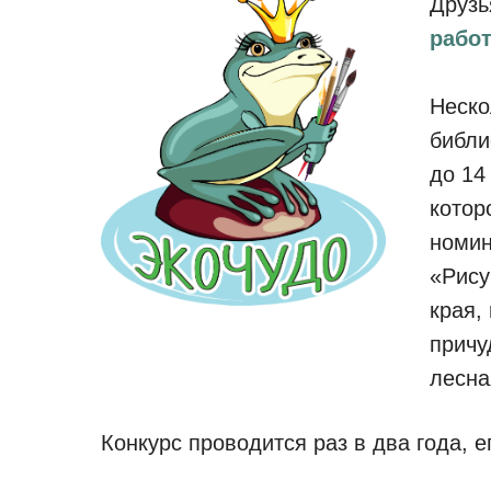
Друзь
рабо
Неско
библи
до 14
котор
номин
«Рису
края,
причу
лесна
Конкурс проводится раз в два года, е