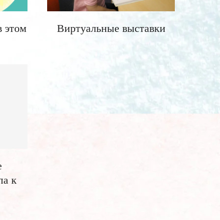
в этом
Виртуальные выставки
е
па к