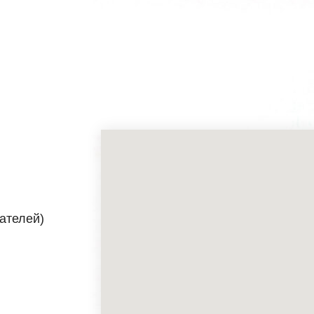
тателей)