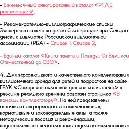
-
Ежемесячный аннотированный каталог «РГДБ
рекомендует»
,
- Рекомендательно-библиографические списки
Экспертного совета по детской литературе при Секции
детских библиотек Российской библиотечной
ассоциации (РБА) –
Список 1
,
Список 2
,
-
Единый каталог «Книги памяти и Победы. От Великой
Отечественной до СВО»
.
4. Для эффективного и качественного комплектования
библиотечного фонда для детей и подростков на сайте
ГБУК «Самарская областная детская библиотека» в
режиме реального времени работает страничка
«В
помощь комплектатору»
. На ней представлены
источники информации и комплектования,
нормативные и законодательные акты, а также
методические пособия и рекомендации,
подготовленные специалистами отдела комплектования