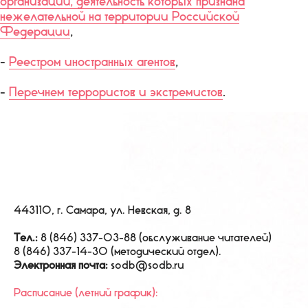
организаций, деятельность которых признана
нежелательной на территории Российской
Федерации
,
-
Реестром иностранных агентов
,
-
Перечнем террористов и экстремистов
.
Для использования
Наши контакты
443110, г. Самара, ул. Невская, д. 8
Тел.:
8 (846) 337-03-88 (обслуживание читателей)
8 (846) 337-14-30 (методический отдел).
Электронная почта:
sodb@sodb.ru
Расписание (летний график):