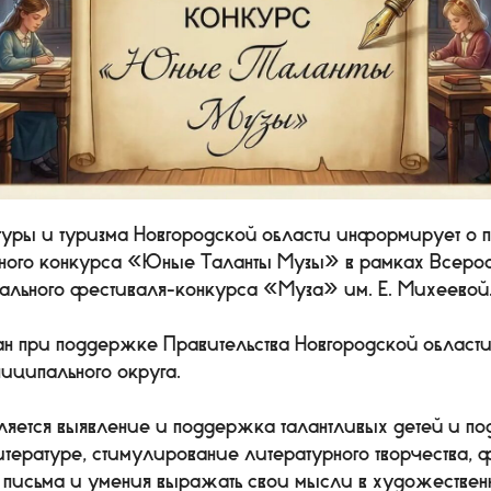
туры и туризма Новгородской области информирует о 
рного конкурса «Юные Таланты Музы» в рамках Всеро
ального фестиваля-конкурса «Муза» им. Е. Михеевой
ан при поддержке Правительства Новгородской област
иципального округа.
ляется выявление и поддержка талантливых детей и под
литературе, стимулирование литературного творчества
о письма и умения выражать свои мысли в художестве