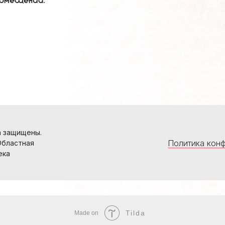
 помещений.
а защищены.
Политика кон
Областная
ека
Tilda
Made on