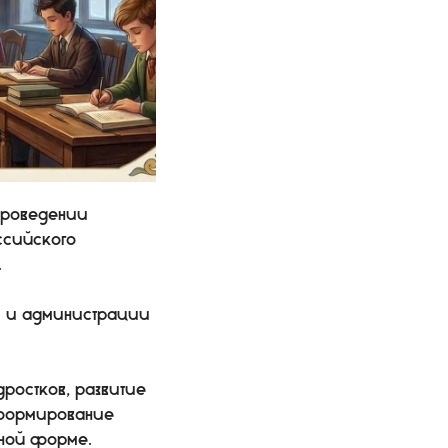
проведении
ссийского
.
и и администрации
ростков, развитие
, формирование
нной форме.