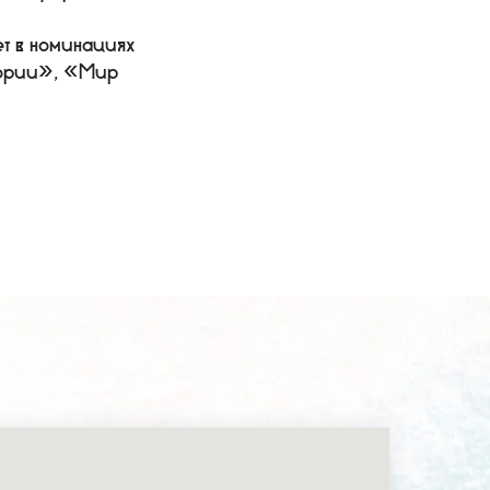
ет в номинациях
тории», «Мир