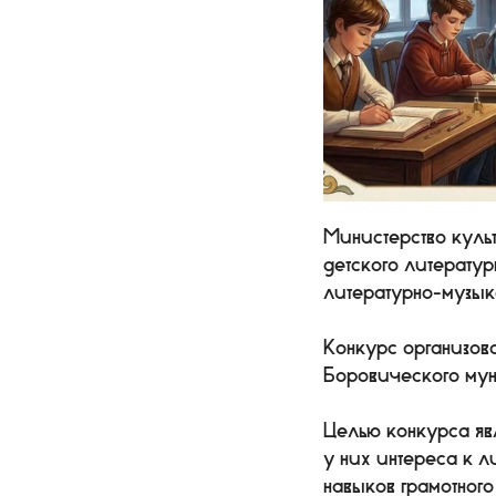
Министерство куль
детского литерату
литературно-музык
Конкурс организов
Боровического мун
Целью конкурса яв
у них интереса к 
навыков грамотног