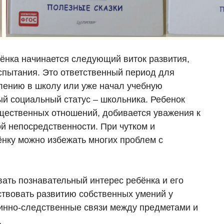
ебёнка начинается следующий виток развития,
спытания. Это ответственный период для
уплению в школу или уже начал учебную
ый социальный статус – школьника. Ребенок
бщественных отношений, добивается уважения к
ой непосредственности. При чутком и
нку можно избежать многих проблем с
ать познавательный интерес ребёнка и его
ствовать развитию собственных умений у
чинно-следственные связи между предметами и
.