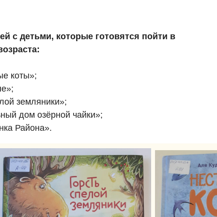
ей с детьми, которые готовятся пойти в
возраста:
е коты»;
е»;
лой земляники»;
ный дом озёрной чайки»;
нка Района».