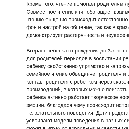
Кроме того, чтение помогает родителям л
Совместное чтение книг обогащает взаим
чтению общение происходит естественно 
фон и настрой на общение, так как в кр
демонстрирует растерянность и неуверенн
Возраст ребёнка от рождения до 3-х лет 
для родителей периодов в воспитании реб
ребёнку свойственно упрямство и каприз
семейное чтение объединяет родителя и 
контакт родителя с ребёнком через сказ
произведений, в которых можно поиграть 
ребёнка активно работает творческое во
эмоции, благодаря чему происходит испр
нежелательного поведения. Дети предста
усваивают модели поведения в разных си
сюжет в играх со взрослыми и сверстник