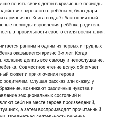
учше понять своих детей в кризисные периоды.
одействие взрослого с ребёнком, благодаря
и гармонично. Книга создаёт благоприятный
изисные периоды взросления ребёнка родитель
ость в правильности своего стиля воспитания.
считается ранним и одним из первых и трудных
ёнка оказывается кризис 3-х лет. Когда
ы, желание делать всё самому и непослушание,
ребёнка. Совместное чтение вслух облегчает
очный сюжет и приключения героев
с родителем. Слушая рассказ или сказку, у
ображение, возникают различные чувства и
авление эмоциональных состояний и
вляют себя на месте героев произведений,
туациях, а затем воспроизводят прочитанный
ами. Предметная деятельность ребёнка