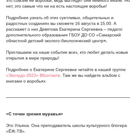
это совсем не воробьи, ведь выглядят они немного иначе. Но
нет, это самые что ни на есть настоящие воробьи!
Подробнее узнать об этих суетливых, общительных и
радостных созданиях вы сможете 16 августа в 15.00. А
расскажет о них Девятова Екатерина Сергеевна – педагог
дополнительного образования ГБОУ ДО СО «Самарский
областной детский эколого-биологический центр
».
Приглашаем на наше событие всех, кто любит делать новые
открытия в мире природы!
Подробнее о Екатерине Сергеевне читайте в нашей группе
«Экочудо-2023» ВКонтакте
. Там же вы найдете альбом с
книгами о воробьях.
«С точки зрения муравья»
Это Ульяна. Она преподаватель школы культурного блогера
«ЁЖ-ТВ».